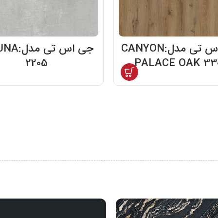
جی اس تی مدل:CANYON
جی اس تی م
2205
PALACE OAK 33