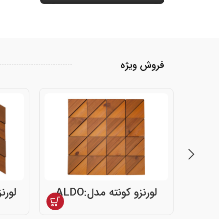
فروش ویژه
لورنزو کونته مدل:ALDO
لورنز