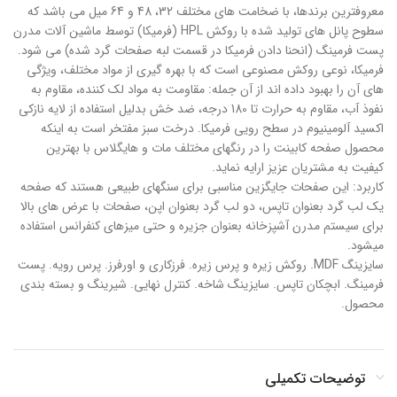
معروفترین برندها، با ضخامت های مختلف 32، 48 و 64 میل می باشد که
سطوح پانل های تولید شده با روکش HPL (فرمیکا) توسط ماشین آلات مدرن
پست فرمینگ (انحنا دادن فرمیکا در قسمت لبه صفحات گرد شده) می شود.
فرمیکا، نوعی روکش مصنوعی است که با بهره گیری از مواد مختلف، ویژگی
های آن را بهبود داده اند از آن جمله: مقاومت به مواد لک کننده، مقاوم به
نفوذ آب، مقاوم به حرارت تا 180 درجه، ضد خش بدلیل استفاده از لایه نازکی
اکسید آلومینیوم در سطح رویی فرمیکا. درخت سبز مفتخر است به اینکه
محصول صفحه کابینت را در رنگهای مختلف مات و هایگلاس با بهترین
کیفیت به مشتریان عزیز ارایه نماید.
کاربرد: این صفحات جایگزین مناسبی برای سنگهای طبیعی هستند که صفحه
یک لب گرد بعنوان تاپس، دو لب گرد بعنوان اپن، صفحات با عرض های بالا
برای سیستم مدرن آشپزخانه بعنوان جزیره و حتی میزهای کنفرانس استفاده
میشود.
سایزینگ MDF. روکش زیره و پرس زیره. فرزکاری و اورفرز. پرس رویه. پست
فرمینگ. ابچکان تاپس. سایزینگ شاخه. کنترل نهایی. شیرینگ و بسته بندی
محصول.
توضیحات تکمیلی