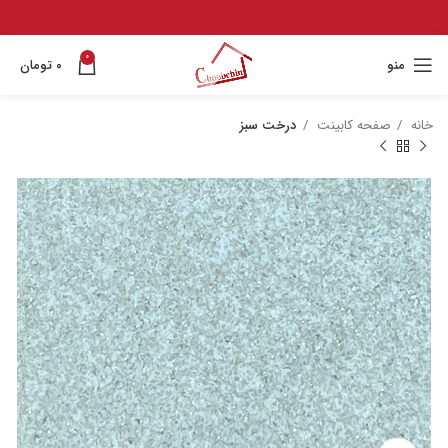
0
منو
۰
تومان
خانه
صفحه کابینت
درخت سبز