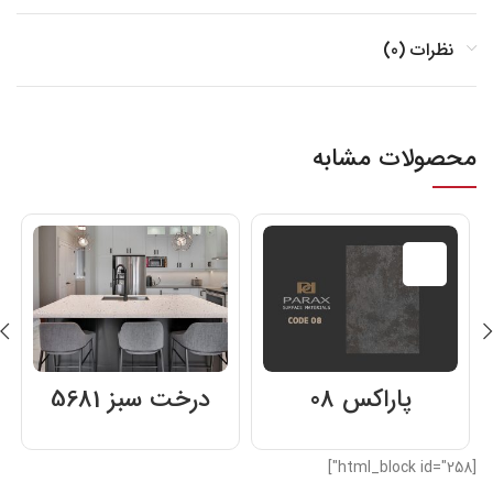
نظرات (0)
محصولات مشابه
تمام شده
پاراکس 08
درخت سبز 5681
[html_block id="258"]