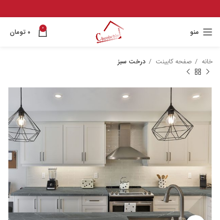
0
منو
۰
تومان
خانه
صفحه کابینت
درخت سبز