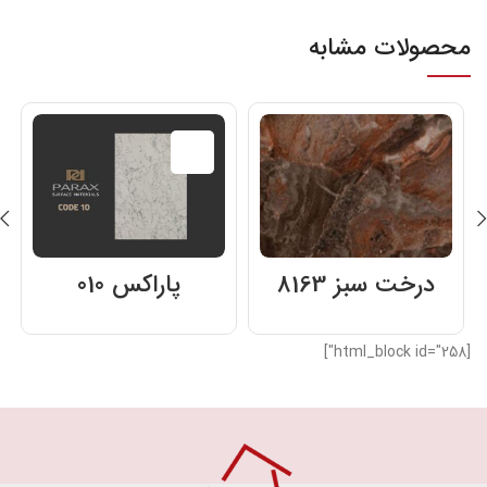
محصولات مشابه
تمام شده
درخت سبز 8163
پاراکس 010
[html_block id="258"]