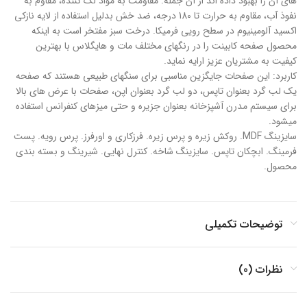
های آن را بهبود داده اند از آن جمله: مقاومت به مواد لک کننده، مقاوم به
نفوذ آب، مقاوم به حرارت تا 180 درجه، ضد خش بدلیل استفاده از لایه نازکی
اکسید آلومینیوم در سطح رویی فرمیکا. درخت سبز مفتخر است به اینکه
محصول صفحه کابینت را در رنگهای مختلف مات و هایگلاس با بهترین
کیفیت به مشتریان عزیز ارایه نماید.
کاربرد: این صفحات جایگزین مناسبی برای سنگهای طبیعی هستند که صفحه
یک لب گرد بعنوان تاپس، دو لب گرد بعنوان اپن، صفحات با عرض های بالا
برای سیستم مدرن آشپزخانه بعنوان جزیره و حتی میزهای کنفرانس استفاده
میشود.
سایزینگ MDF. روکش زیره و پرس زیره. فرزکاری و اورفرز. پرس رویه. پست
فرمینگ. ابچکان تاپس. سایزینگ شاخه. کنترل نهایی. شیرینگ و بسته بندی
محصول.
توضیحات تکمیلی
نظرات (0)