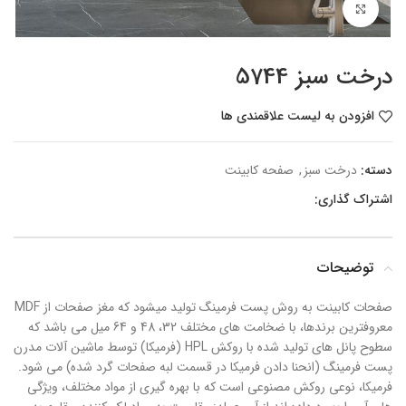
برای بزرگنمایی کلیک کنید
درخت سبز 5744
افزودن به لیست علاقمندی ها
دسته:
درخت سبز
,
صفحه کابینت
اشتراک گذاری:
توضیحات
صفحات کابینت به روش پست فرمینگ تولید میشود که مغز صفحات از MDF
معروفترین برندها، با ضخامت های مختلف 32، 48 و 64 میل می باشد که
سطوح پانل های تولید شده با روکش HPL (فرمیکا) توسط ماشین آلات مدرن
پست فرمینگ (انحنا دادن فرمیکا در قسمت لبه صفحات گرد شده) می شود.
فرمیکا، نوعی روکش مصنوعی است که با بهره گیری از مواد مختلف، ویژگی